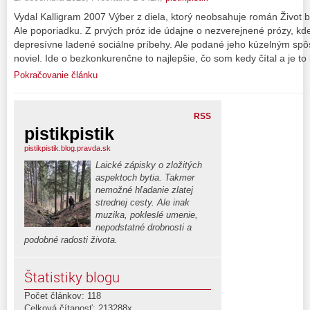
Vydal Kalligram 2007 Výber z diela, ktorý neobsahuje román Život b
Ale poporiadku. Z prvých próz ide údajne o nezverejnené prózy, kde
depresívne ladené sociálne príbehy. Ale podané jeho kúzelným sp
noviel. Ide o bezkonkurenčne to najlepšie, čo som kedy čítal a je to 
Pokračovanie článku
RSS
pistikpistik
pistikpistik.blog.pravda.sk
Laické zápisky o zložitých
aspektoch bytia. Takmer
nemožné hľadanie zlatej
strednej cesty. Ale inak
muzika, pokleslé umenie,
nepodstatné drobnosti a
podobné radosti života.
Štatistiky blogu
Počet článkov: 118
Celková čítanosť: 213288x