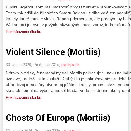
Fínsku legendu som mal možnosť prvý raz vidieť v jablunkovskom Ro
Tento rok prišli do žilinského Smeru (tak sa už dlho volá ten podnik!
kapely, ktoré musíte vidieť. Report pripravujem, ale predtým by bol
Waltari boli jedným z prvých takzvaných crossoverov, teda miš maš 
Pokračovanie článku
Violent Silence (Mortiis)
30. apríla 2026, Prečítané 731x,
pistikpistik
Nórsko-švédsky fenomenálny troll Mortiis pokračuje v útoku na indie 
svetové, pretože si to zaslúži. Druhý klip je pokračovanie predchá
uhrančivej atmosféry otvorenej púštnej krajiny, presne skrze nesm
škriatok nemal na výber a musel hľadať vodu. Hudobne akoby opäť
Pokračovanie článku
Ghosts Of Europa (Mortiis)
30. marca 2026, Prečítané 738x,
pistikpistik