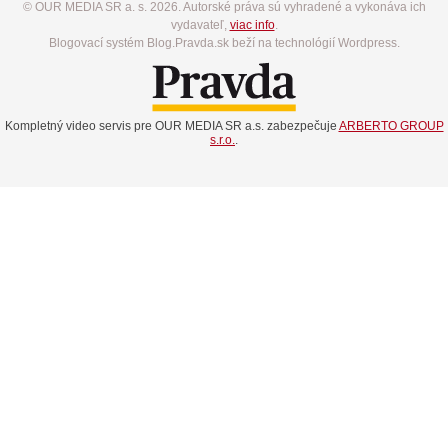
© OUR MEDIA SR a. s. 2026. Autorské práva sú vyhradené a vykonáva ich
vydavateľ,
viac info
.
Blogovací systém Blog.Pravda.sk beží na technológií Wordpress.
Kompletný video servis pre OUR MEDIA SR a.s. zabezpečuje
ARBERTO GROUP
s.r.o.
.