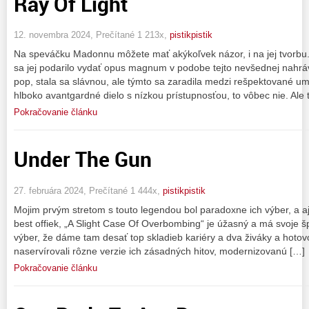
Ray Of Light
12. novembra 2024, Prečítané 1 213x,
pistikpistik
Na speváčku Madonnu môžete mať akýkoľvek názor, i na jej tvorbu.
sa jej podarilo vydať opus magnum v podobe tejto nevšednej nahrá
pop, stala sa slávnou, ale týmto sa zaradila medzi rešpektované u
hlboko avantgardné dielo s nízkou prístupnosťou, to vôbec nie. Ale 
Pokračovanie článku
Under The Gun
27. februára 2024, Prečítané 1 444x,
pistikpistik
Mojim prvým stretom s touto legendou bol paradoxne ich výber, a a
best offiek, „A Slight Case Of Overbombing“ je úžasný a má svoje špe
výber, že dáme tam desať top skladieb kariéry a dva živáky a hotovo
naservírovali rôzne verzie ich zásadných hitov, modernizovanú […]
Pokračovanie článku