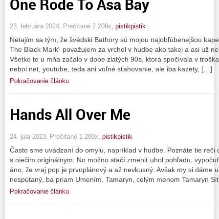
One Rode To Asa Bay
23. februára 2024, Prečítané 2 209x,
pistikpistik
Netajím sa tým, že švédski Bathory sú mojou najobľúbenejšou kap
The Black Mark“ považujem za vrchol v hudbe ako takej a asi už n
Všetko to u mňa začalo v dobe zlatých 90s, ktorá spočívala v troška
nebol net, youtube, teda ani voľné sťahovanie, ale iba kazety, […]
Pokračovanie článku
Hands All Over Me
24. júla 2023, Prečítané 1 200x,
pistikpistik
Často sme uvádzaní do omylu, napríklad v hudbe. Poznáte tie reči o
s niečim originálnym. No možno stačí zmeniť uhol pohľadu, vypočuť c
áno, že vraj pop je prvoplánový a až nevkusný. Avšak my si dáme u
nespútaný, ba priam Umením. Tamaryn, celým menom Tamaryn Sit
Pokračovanie článku