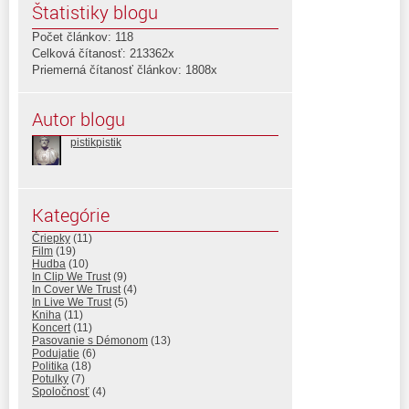
Štatistiky blogu
Počet článkov: 118
Celková čítanosť: 213362x
Priemerná čítanosť článkov: 1808x
Autor blogu
pistikpistik
Kategórie
Čriepky
(11)
Film
(19)
Hudba
(10)
In Clip We Trust
(9)
In Cover We Trust
(4)
In Live We Trust
(5)
Kniha
(11)
Koncert
(11)
Pasovanie s Démonom
(13)
Podujatie
(6)
Politika
(18)
Potulky
(7)
Spoločnosť
(4)