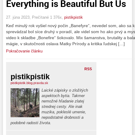
Everything is Beautiful But Us
27. júna 2023, Prečítané 1 376x,
pistikpistik
Keď minulý rok vyšiel nový počin „Banefyre“, nevedel som, ako sa k 
sprevádzal bol síce druhý v poradí, ale videl som ho ako prvý a my
video k skladbe „Bonefire“ šokovalo. Mix šamanstva, brutality a bal
mágie, v skutočnosti oslava Matky Prírody a kritika ľudskej […]
Pokračovanie článku
RSS
pistikpistik
pistikpistik.blog.pravda.sk
Laické zápisky o zložitých
aspektoch bytia. Takmer
nemožné hľadanie zlatej
strednej cesty. Ale inak
muzika, pokleslé umenie,
nepodstatné drobnosti a
podobné radosti života.