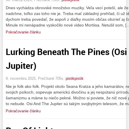
Dnes vychádza obrovské množstvo muziky. Veľa vecí poteší, ale že
nadchne, toľko zas toho nie je. Treba mať základný prehľad, či už id
dychom treba povedať, že aspoň z diaľky musím občas obzrieť aj č
Minule mi nenápadne vyskočilo nové video Mortiisa. Netušil som, [
Pokračovanie článku
Lurking Beneath The Pines (Osi
Jupiter)
9. novembra 2025, Prečítané 705x,
pistikpistik
Nie je folk ako folk. Projekt okolo Seana Kratza a jeho kamarátov,
svojich psíkoch, ospevuje americkú divočinu a jej nespútanú prírod
šamanizmu a máme tu niečo pekné. Možno si poviete, že nič nové 
to nebude. Osi And The Jupiter sú takým svojbytným telesom, že m
Pokračovanie článku