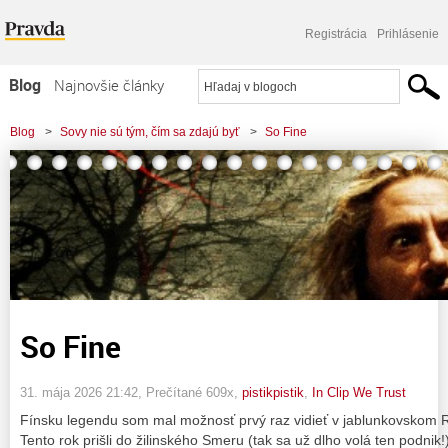
Registrácia
Prihlásenie
Blog
Najnovšie články
Najčítanejšie články
Blog
>
Sovy nie sú tým, čím sa zdajú byť
>
So Fine
Najkomentovanejšie články
Zoznam blogov
Komerčné blogy
So Fine
31. mája 2026 21:42
, Prečítané 609x,
pistikpistik
,
In Clip We Trust
Fínsku legendu som mal možnosť prvý raz vidieť v jablunkovskom Ro
Tento rok prišli do žilinského Smeru (tak sa už dlho volá ten podnik!