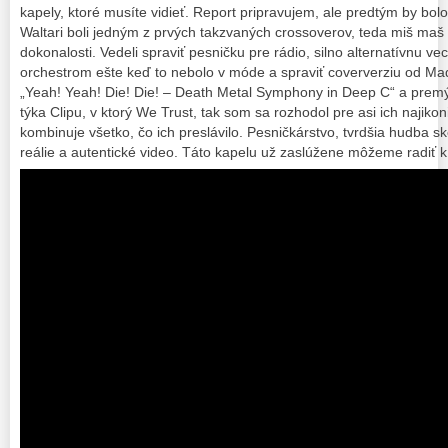
kapely, ktoré musíte vidieť. Report pripravujem, ale predtým by bol
Waltari boli jedným z prvých takzvaných crossoverov, teda miš maš št
dokonalosti. Vedeli spraviť pesničku pre rádio, silno alternatívnu v
orchestrom ešte keď to nebolo v móde a spraviť coververziu od Ma
„Yeah! Yeah! Die! Die! – Death Metal Symphony in Deep C“ a premý
týka Clipu, v ktorý We Trust, tak som sa rozhodol pre asi ich najikon
kombinuje všetko, čo ich preslávilo. Pesničkárstvo, tvrdšia hudba 
reálie a autentické video. Táto kapelu už zaslúžene môžeme radiť 