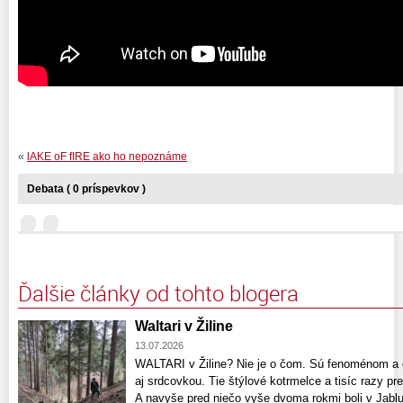
«
lAKE oF fIRE ako ho nepoznáme
Debata ( 0 príspevkov )
Ďalšie články od tohto blogera
Waltari v Žiline
13.07.2026
WALTARI v Žiline? Nie je o čom. Sú fenoménom a 
aj srdcovkou. Tie štýlové kotrmelce a tisíc razy pre
A navyše pred niečo vyše dvoma rokmi boli v Jablu