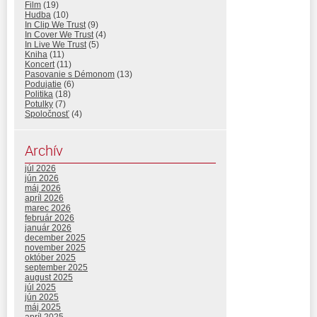
Film
(19)
Hudba
(10)
In Clip We Trust
(9)
In Cover We Trust
(4)
In Live We Trust
(5)
Kniha
(11)
Koncert
(11)
Pasovanie s Démonom
(13)
Podujatie
(6)
Politika
(18)
Potulky
(7)
Spoločnosť
(4)
Archív
júl 2026
jún 2026
máj 2026
apríl 2026
marec 2026
február 2026
január 2026
december 2025
november 2025
október 2025
september 2025
august 2025
júl 2025
jún 2025
máj 2025
apríl 2025