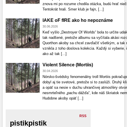
znova mi po rozume chodila otázka, budú hrať nie
Tentokrát hrali. Smer klub je fajn, [...]
lAKE oF fIRE ako ho nepoznáme
30.06.2026
Keď vyšlo „Destroyer Of Worlds“ bola to určite uda
tak nadšené, pretože albumu sa vyčítala akási rozo
Quorthon akoby sa chcel zavďačiť všetkým, a tak n
vznikla z toho doslova kolekcia. Každý si vyberie,
ako až tak [...]
Violent Silence (Mortiis)
30.04.2026
Nórsko-švédsky fenomenálny troll Mortiis pokračuje
dobyl aj tie svetové, pretože si to zaslúži. Druhý 
a opäť sa nesie v duchu uhrančivej atmosféry otvor
nesmrteľného „pachu dážďa“, kde náš škriatok nem
Hudobne akoby opäť [...]
RSS
pistikpistik