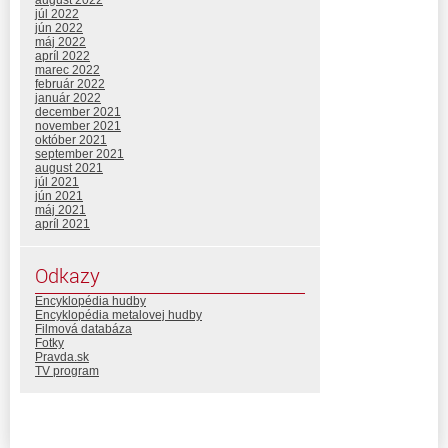
júl 2022
jún 2022
máj 2022
apríl 2022
marec 2022
február 2022
január 2022
december 2021
november 2021
október 2021
september 2021
august 2021
júl 2021
jún 2021
máj 2021
apríl 2021
Odkazy
Encyklopédia hudby
Encyklopédia metalovej hudby
Filmová databáza
Fotky
Pravda.sk
TV program