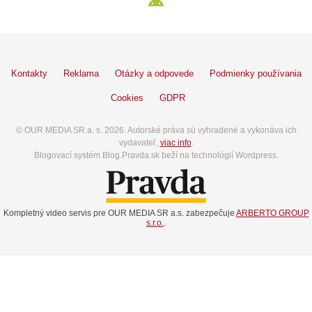
Kontakty
Reklama
Otázky a odpovede
Podmienky používania
Cookies
GDPR
© OUR MEDIA SR a. s. 2026. Autorské práva sú vyhradené a vykonáva ich
vydavateľ,
viac info
.
Blogovací systém Blog.Pravda.sk beží na technológií Wordpress.
Kompletný video servis pre OUR MEDIA SR a.s. zabezpečuje
ARBERTO GROUP
s.r.o.
.