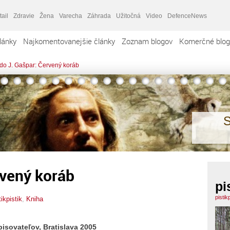
tail
Zdravie
Žena
Varecha
Záhrada
Užitočná
Video
DefenceNews
lánky
Najkomentovanejšie články
Zoznam blogov
Komerčné blog
ido J. Gašpar: Červený koráb
S
rvený koráb
pi
pistik
tikpistik
,
Kniha
isovateľov, Bratislava 2005