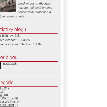
strednej cesty. Ale inak
muzika, pokleslé umenie,
nepodstatné drobnosti a
bné radosti života.
tistiky blogu
t článkov: 118
ová čítanosť: 213459x
merná čítanosť článkov: 1809x
or blogu
pistikpistik
egórie
pky
(11)
(19)
ba
(10)
ip We Trust
(9)
ver We Trust
(4)
ve We Trust
(5)