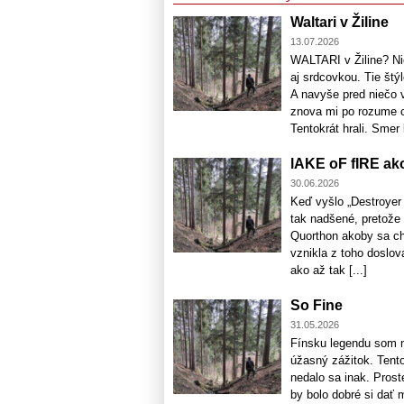
Waltari v Žiline
13.07.2026
WALTARI v Žiline? N
aj srdcovkou. Tie štý
A navyše pred niečo 
znova mi po rozume c
Tentokrát hrali. Smer k
lAKE oF fIRE a
30.06.2026
Keď vyšlo „Destroyer 
tak nadšené, pretože 
Quorthon akoby sa ch
vznikla z toho doslov
ako až tak [...]
So Fine
31.05.2026
Fínsku legendu som m
úžasný zážitok. Tento 
nedalo sa inak. Prost
by bolo dobré si dať 