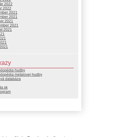
uár 2022
ár 2022
mber 2021
mber 2021
ber 2021
ember 2021
st 2021
021
2021
2021
 2021
kazy
klopédia hudby
klopédia metalovej hudby
ová databáza
da.sk
rogram