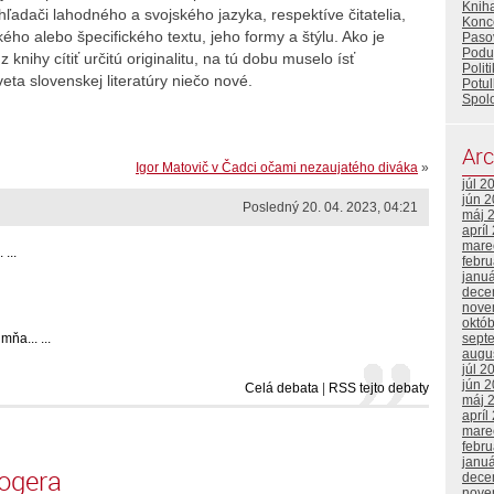
Knih
hľadači lahodného a svojského jazyka, respektíve čitatelia,
Konc
ého alebo špecifického textu, jeho formy a štýlu. Ako je
Paso
Poduj
knihy cítiť určitú originalitu, na tú dobu muselo ísť
Polit
veta slovenskej literatúry niečo nové.
Potul
Spol
Arc
Igor Matovič v Čadci očami nezaujatého diváka
»
júl 2
jún 
Posledný 20. 04. 2023, 04:21
máj 
apríl
mare
 ...
febr
janu
dece
nove
októ
ňa... ...
sept
augu
júl 2
jún 
Celá debata
|
RSS tejto debaty
máj 
apríl
mare
febr
janu
logera
dece
nove