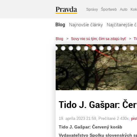
Správy
Športweb
Auto
Kok
Blog
Najnovšie články
Najčítanejšie č
Blog
>
Sovy nie sú tým, čím sa zdajú byť
>
T
Tido J. Gašpar: Če
19. apríla 2023 21:59
, Prečítané 2 430x,
pis
Tido J. Gašpar: Červený koráb
Vydavateľstvo Spolku slovenských sp