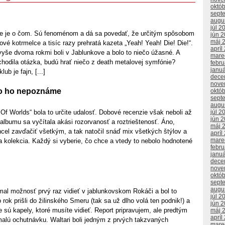
októ
sept
augu
júl 2
ie je o čom. Sú fenoménom a dá sa povedať, že určitým spôsobom
jún 
máj 
lové kotrmelce a tisíc razy prehratá kazeta „Yeah! Yeah! Die! Die!“.
apríl
vyše dvoma rokmi boli v Jablunkove a bolo to niečo úžasné. A
mare
hodila otázka, budú hrať niečo z death metalovej symfónie?
febr
janu
lub je fajn, [...]
dece
nove
ko ho nepoznáme
októ
sept
augu
Of Worlds“ bola to určite udalosť. Dobové recenzie však neboli až
júl 2
jún 
albumu sa vyčítala akási rozorvanosť a roztrieštenosť. Áno,
máj 
cel zavďačiť všetkým, a tak natočil snáď mix všetkých štýlov a
apríl
mare
a kolekcia. Každý si vyberie, čo chce a vtedy to nebolo hodnotené
febr
janu
dece
nove
októ
sept
augu
al možnosť prvý raz vidieť v jablunkovskom Rokáči a bol to
júl 2
rok prišli do žilinského Smeru (tak sa už dlho volá ten podnik!) a
jún 
e sú kapely, ktoré musíte vidieť. Report pripravujem, ale predtým
máj 
apríl
malú ochutnávku. Waltari boli jedným z prvých takzvaných
mare