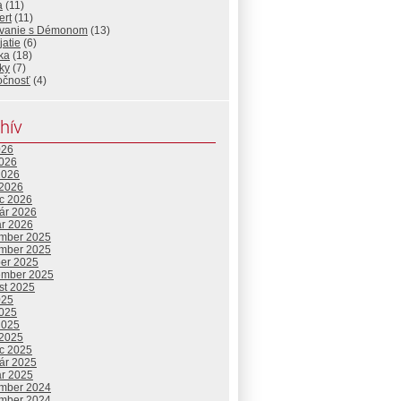
a
(11)
ert
(11)
vanie s Démonom
(13)
atie
(6)
ika
(18)
ky
(7)
očnosť
(4)
hív
026
2026
2026
 2026
c 2026
uár 2026
ár 2026
mber 2025
mber 2025
ber 2025
ember 2025
st 2025
025
2025
2025
 2025
c 2025
uár 2025
ár 2025
mber 2024
mber 2024