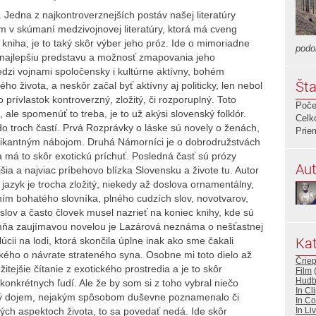
 Jedna z najkontroverznejších postáv našej literatúry
m v skúmaní medzivojnovej literatúry, ktorá má cveng
to kniha, je to taký skôr výber jeho próz. Ide o mimoriadne
podo
o najlepšiu predstavu a možnosť zmapovania jeho
edzi vojnami spoločensky i kultúrne aktívny, bohém
Šta
ho života, a neskôr začal byť aktívny aj politicky, len nebol
 prívlastok kontroverzný, zložitý, či rozporuplný. Toto
Poče
le spomenúť to treba, je to už akýsi slovenský folklór.
Celk
o troch častí. Prvá Rozprávky o láske sú novely o ženách,
Prie
pikantným nábojom. Druhá Námorníci je o dobrodružstvách
 má to skôr exotickú príchuť. Posledná časť sú prózy
Aut
ejšia a najviac príbehovo blízka Slovensku a živote tu. Autor
 jazyk je trocha zložitý, niekedy až doslova ornamentálny,
vaním bohatého slovníka, plného cudzích slov, novotvarov,
lov a často človek musel nazrieť na koniec knihy, kde sú
e mňa zaujímavou novelou je Lazárová neznáma o nešťastnej
Kat
cii na lodi, ktorá skončila úplne inak ako sme čakali
kého o návrate strateného syna. Osobne mi toto dielo až
Črie
žitejšie čítanie z exotického prostredia a je to skôr
Film
Hud
onkrétnych ľudí. Ale že by som si z toho vybral niečo
In Cl
ný dojem, nejakým spôsobom duševne poznamenalo či
In Co
kých aspektoch života, to sa povedať nedá. Ide skôr
In Li