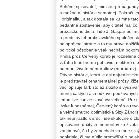
Bohém, spisovateľ, minister propagandy.
a možno aj histórie samotnej. Pokračuje
i originalitu, a tak dostala sa ku mne tá
pedantné zostavenie, aby čitateľ mal č
prozaického diela. Tido J. Gašpar bol m
a predstaviteľ bratislavského spoločenské
na správnej strane a to mu práve dožičilo
politické pôsobenie však nechám bokom, a
Kniha próz Červený koráb je rozdelená d
vzťahu k nežnému pohlaviu, niektoré s 
na mori, živote námorníkov (mornárov) a
Dávne histórie, ktorá je asi najrealistick
je predstaviteľ ornamentálnej prózy, čiže
veci opisuje farbisto až zložito s využí
menej častých a zriedkavo používaných s
jednotlivé cudzie slová vysvetlené. Pr
láske k neznámej, Červený koráb o revolú
a veľmi smutno optimistická Slzy Záhors
tak neprirástlo k srdci, ide skutočne o zlo
opisovanie určitých momentov zo života k
zaujímavé, čo by zanechalo vo mne sil
pookrialo, či ma nútilo premýšľať o neja