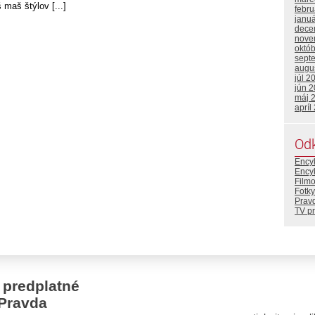
 maš štýlov [...]
febr
janu
dece
nove
októ
sept
augu
júl 2
jún 
máj 
apríl
Od
Ency
Ency
Film
Fotky
Prav
TV p
 predplatné
Pravda