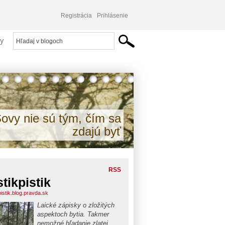
Registrácia
Prihlásenie
y
ovy nie sú tým, čím sa
zdajú byť
RSS
stikpistik
pistik.blog.pravda.sk
Laické zápisky o zložitých
aspektoch bytia. Takmer
nemožné hľadanie zlatej