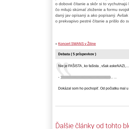
o dobové čítanie a skôr si to vychutnajú 
čo milujú skúmať zloženie a formu svojsk
daný jav opísaný a ako popísaný. Avšak z 
o prekvapivo pestré čítanie a prišlo do s
«
Koncert SWANS v Žiline
Debata ( 5 príspevkov )
Nie je FAŠISTA , ko fašista , však askeNAZI,.....
- :)))))))))))))))))))))))))))))))))))))))))))... ...
Dokázal som ho pochopiť. Od počiatku mal u m
Ďalšie články od tohto b