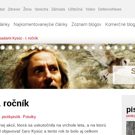
tail
Zdravie
Žena
Varecha
Záhrada
Užitočná
Video
DefenceNews
lánky
Najkomentovanejšie články
Zoznam blogov
Komerčné blog
adami Kysúc - I. ročník
S
 ročník
pi
pistik
,
pistikpistik
,
Potulky
j akcii, ktorá sa uskutočnila na vrchole leta, a na ktorú
objavovať čaro Kysúc a tento rok to bolo aj celkom