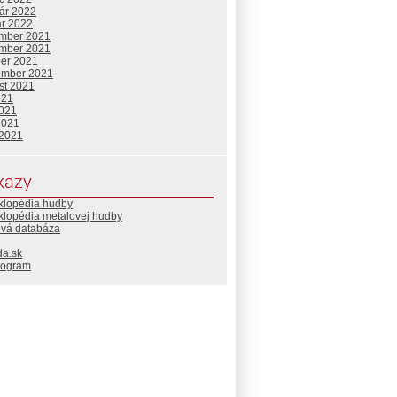
uár 2022
ár 2022
mber 2021
mber 2021
ber 2021
ember 2021
st 2021
021
2021
2021
 2021
kazy
klopédia hudby
klopédia metalovej hudby
ová databáza
da.sk
rogram