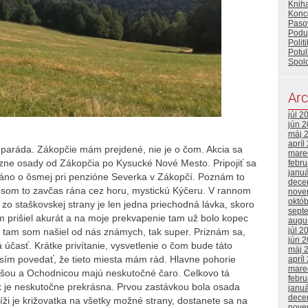
Knih
Konc
Paso
Poduj
Polit
Potul
Spol
Arc
júl 2
jún 
máj 
apríl
si paráda. Zákopčie mám prejdené, nie je o čom. Akcia sa
mare
ôzne osady od Zákopčia po Kysucké Nové Mesto. Pripojiť sa
febr
janu
áno o ôsmej pri penzióne Severka v Zákopčí. Poznám to
dece
 som to zavčas rána cez horu, mystickú Kýčeru. V rannom
nove
októ
zo staškovskej strany je len jedna priechodná lávka, skoro
sept
om prišiel akurát a na moje prekvapenie tam už bolo kopec
augu
júl 2
j tam som našiel od nás známych, tak super. Priznám sa,
jún 
účasť. Krátke privítanie, vysvetlenie o čom bude táto
máj 
Musím povedať, že tieto miesta mám rád. Hlavne pohorie
apríl
mare
lušou a Ochodnicou majú neskutočné čaro. Celkovo tá
febr
 je neskutočne prekrásna. Prvou zastávkou bola osada
janu
dece
ríži je križovatka na všetky možné strany, dostanete sa na
nove