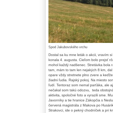
Spod Jakubovského vrchu
Dostal sa ku mne leták o akcii, vravím 
konala 4. augusta. Cieľom bolo prejsť r
mohol každý nadšenec. Stretávka bola r
tam, mám to tam len nejakých 8 km, dal
opare vždy stretnete plno zvere a keďže 
žiadni ľudia. Rajský pokoj. Na miesto s
ľudí. Tentoraz som nemal parťáka, ale a
nečakal som takú odozvu, teda obstojná 
aktivita, spoločné foto a vyrazili sme. 
Javorníky a tie hranice Zákopčia s Nes
červená magistrála z Makova po Husárik
Strakovci, ide o pekný chodníček a pri k