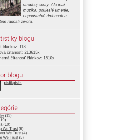
strednej cesty. Ale inak
muzika, pokleslé umenie,
nepodstatné drobnosti a
bné radosti života.
tistiky blogu
t článkov: 118
ová čítanosť: 213615x
merná čítanosť článkov: 1810x
or blogu
pistikpistik
egórie
pky
(11)
(19)
ba
(10)
ip We Trust
(9)
ver We Trust
(4)
ve We Trust
(5)