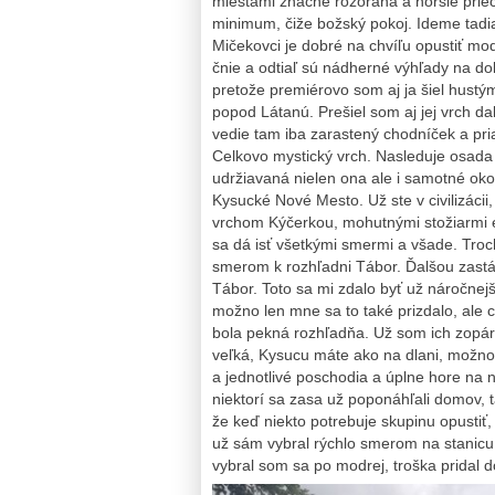
miestami značne rozoraná a horšie priech
minimum, čiže božský pokoj. Ideme tadia
Mičekovci je dobré na chvíľu opustiť mod
čnie a odtiaľ sú nádherné výhľady na do
pretože premiérovo som aj ja šiel hustý
popod Látanú. Prešiel som aj jej vrch d
vedie tam iba zarastený chodníček a pr
Celkovo mystický vrch. Nasleduje osada 
udržiavaná nielen ona ale i samotné oko
Kysucké Nové Mesto. Už ste v civilizácii
vrchom Kýčerkou, mohutnými stožiarmi el
sa dá isť všetkými smermi a všade. Troc
smerom k rozhľadni Tábor. Ďalšou zastá
Tábor. Toto sa mi zdalo byť už náročnej
možno len mne sa to také prizdalo, ale
bola pekná rozhľadňa. Už som ich zopár 
veľká, Kysucu máte ako na dlani, možno
a jednotlivé poschodia a úplne hore na n
niektorí sa zasa už poponáhľali domov, t
že keď niekto potrebuje skupinu opustiť, 
už sám vybral rýchlo smerom na stanicu.
vybral som sa po modrej, troška pridal d