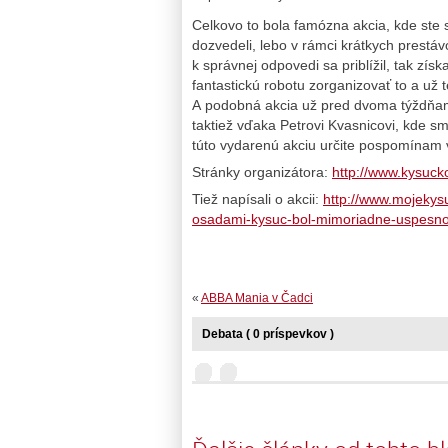
Celkovo to bola famózna akcia, kde ste sa
dozvedeli, lebo v rámci krátkych prestáv
k správnej odpovedi sa priblížil, tak zí
fantastickú robotu zorganizovať to a už
A podobná akcia už pred dvoma týždňami
taktiež vďaka Petrovi Kvasnicovi, kde s
túto vydarenú akciu určite pospomínam 
Stránky organizátora:
http://www.kysuck
Tiež napísali o akcii:
http://www.mojekysuc
osadami-kysuc-bol-mimoriadne-uspesno
«
ABBA Mania v Čadci
Debata ( 0 príspevkov )