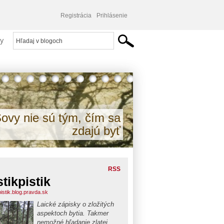
Registrácia
Prihlásenie
y
ovy nie sú tým, čím sa
zdajú byť
RSS
stikpistik
pistik.blog.pravda.sk
Laické zápisky o zložitých
aspektoch bytia. Takmer
nemožné hľadanie zlatej