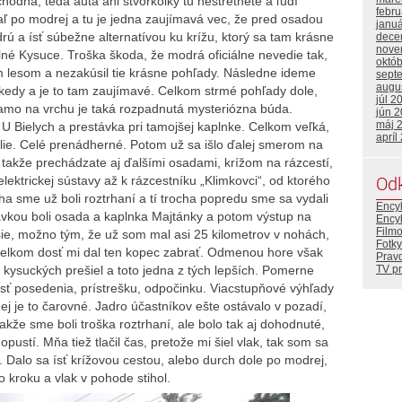
odná, teda autá ani štvorkolky tu nestretnete a ľudí
febr
ľ po modrej a tu je jedna zaujímavá vec, že pred osadou
janu
rú a ísť súbežne alternatívou ku krížu, ktorý sa tam krásne
dece
nove
lné Kysuce. Troška škoda, že modrá oficiálne nevedie tak,
októ
m lesom a nezakúsil tie krásne pohľady. Následne ideme
sept
augu
akedy a je to tam zaujímavé. Celkom strmé pohľady dole,
júl 2
iamo na vrchu je taká rozpadnutá mysteriózna búda.
jún 
máj 
U Bielych a prestávka pri tamojšej kaplnke. Celkom veľká,
apríl
lie. Celé prenádherné. Potom už sa išlo ďalej smerom na
, takže prechádzate aj ďalšími osadami, krížom na rázcestí,
Od
ektrickej sústavy až k rázcestníku „Klimkovci“, od ktorého
ha sme už boli roztrhaní a tí trocha popredu sme sa vydali
Ency
vkou boli osada a kaplnka Majtánky a potom výstup na
Ency
Film
šie, možno tým, že už som mal asi 25 kilometrov v nohách,
Fotky
 celkom dosť mi dal ten kopec zabrať. Odmenou hore však
Prav
TV p
kysuckých prešiel a toto jedna z tých lepších. Pomerne
sť posedenia, prístrešku, odpočinku. Viacstupňové výhľady
ej je to čarovné. Jadro účastníkov ešte ostávalo v pozadí,
akže sme boli troška roztrhaní, ale bolo tak aj dohodnuté,
opustí. Mňa tiež tlačil čas, pretože mi šiel vlak, tak som sa
 Dalo sa ísť krížovou cestou, alebo durch dole po modrej,
o kroku a vlak v pohode stihol.