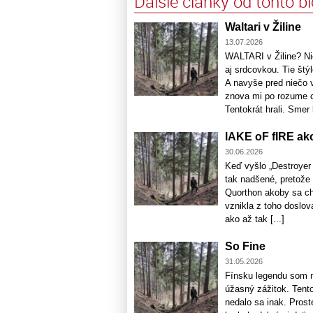
Ďalšie články od tohto b
Waltari v Žiline
13.07.2026
WALTARI v Žiline? N
aj srdcovkou. Tie štý
A navyše pred niečo 
znova mi po rozume c
Tentokrát hrali. Smer k
lAKE oF fIRE a
30.06.2026
Keď vyšlo „Destroyer 
tak nadšené, pretože 
Quorthon akoby sa ch
vznikla z toho doslov
ako až tak [...]
So Fine
31.05.2026
Fínsku legendu som m
úžasný zážitok. Tento 
nedalo sa inak. Prost