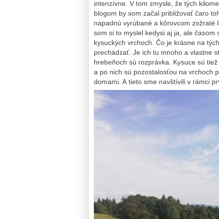
intenzívne. V tom zmysle, že tých kilome
blogom by som začal približovať čaro to
napadnú vyrúbané a kôrovcom zožraté le
som si to myslel kedysi aj ja, ale časom 
kysuckých vrchoch. Čo je krásne na tých
prechádzať. Je ich tu mnoho a vlastne st
hrebeňoch sú rozprávka. Kysuce sú tiež
a po nich sú pozostalosťou na vrchoch 
domami. A tieto sme navštívili v rámci 