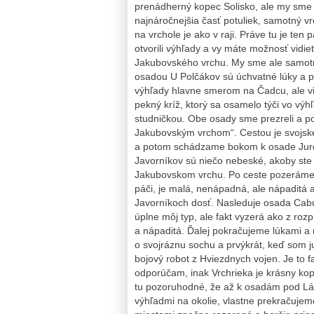
prenádherný kopec Solisko, ale my sme 
najnáročnejšia časť potuliek, samotný vr
na vrchole je ako v raji. Práve tu je t
otvorili výhľady a vy máte možnosť vidie
Jakubovského vrchu. My sme ale samotný
osadou U Polčákov sú úchvatné lúky a p
výhľady hlavne smerom na Čadcu, ale vi
pekný kríž, ktorý sa osamelo týči vo výhľ
studničkou. Obe osady sme prezreli a p
Jakubovským vrchom“. Cestou je svojsk
a potom schádzame bokom k osade Jurdov
Javorníkov sú niečo nebeské, akoby ste s
Jakubovskom vrchu. Po ceste pozeráme s
páči, je malá, nenápadná, ale nápaditá 
Javorníkoch dosť. Nasleduje osada Cabuko
úplne môj typ, ale fakt vyzerá ako z ro
a nápaditá. Ďalej pokračujeme lúkami a 
o svojráznu sochu a prvýkrát, keď som ju
bojový robot z Hviezdnych vojen. Je to 
odporúčam, inak Vrchrieka je krásny kop
tu pozoruhodné, že až k osadám pod Lá
výhľadmi na okolie, vlastne prekračujem