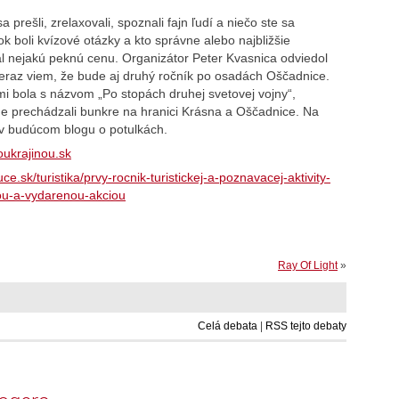
 prešli, zrelaxovali, spoznali fajn ľudí a niečo ste sa
ok boli kvízové otázky a kto správne alebo najbližšie
skal nejakú peknú cenu. Organizátor Peter Kvasnica odviedol
 teraz viem, že bude aj druhý ročník po osadách Oščadnice.
 bola s názvom „Po stopách druhej svetovej vojny“,
me prechádzali bunkre na hranici Krásna a Oščadnice. Na
v budúcom blogu o potulkách.
oukrajinou.sk
e.sk/turistika/prvy-rocnik-turistickej-a-poznavacej-aktivity-
u-a-vydarenou-akciou
Ray Of Light
»
Celá debata
|
RSS tejto debaty