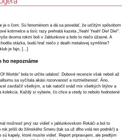
logera
ie je o čom. Sú fenoménom a dá sa povedať, že určitým spôsobom
lové kotrmelce a tisíc razy prehratá kazeta „Yeah! Yeah! Die! Die!“.
vyše dvoma rokmi boli v Jablunkove a bolo to niečo úžasné. A
hodila otázka, budú hrať niečo z death metalovej symfónie?
lub je fajn, [...]
ko ho nepoznáme
Of Worlds“ bola to určite udalosť. Dobové recenzie však neboli až
albumu sa vyčítala akási rozorvanosť a roztrieštenosť. Áno,
cel zavďačiť všetkým, a tak natočil snáď mix všetkých štýlov a
a kolekcia. Každý si vyberie, čo chce a vtedy to nebolo hodnotené
al možnosť prvý raz vidieť v jablunkovskom Rokáči a bol to
rok prišli do žilinského Smeru (tak sa už dlho volá ten podnik!) a
e sú kapely, ktoré musíte vidieť. Report pripravujem, ale predtým