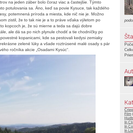
trov na jeden záber bolo čoraz viac a častejšie. Týmto
hto potulovania sa. Áno, keď sa povie Kysuce, tak každého
sy, potemnená príroda a miesta, kde nič nie je. Možno
som zistil, že to tak nie je a to práve vďaka výletom po
podo
to kopcoch je, že sú mierne a teda sa dajú dobre
ále, ale dá sa po nich plynule chodiť a tie chodníčky po
Šta
 povestné kopanicami, kde sa pestovali kedysi zemiaky
prekrásne zelené lúky a všade roztrúsené malé osady s pár
Poče
prvého ročníka akcie „Osadami Kysúc“.
Celk
Prie
Aut
Kat
Črie
Film
Hud
In Cl
In Co
In Li