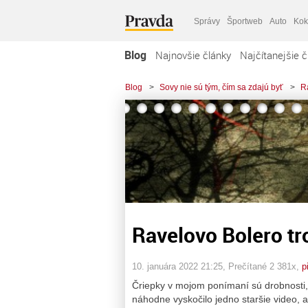
Správy
Športweb
Auto
Kok
Blog
Najnovšie články
Najčítanejšie č
Blog
>
Sovy nie sú tým, čím sa zdajú byť
>
R
Ravelovo Bolero tr
10. januára 2022 21:25
, Prečítané 2 381x,
p
Čriepky v mojom ponímaní sú drobnosti, 
náhodne vyskočilo jedno staršie video, 