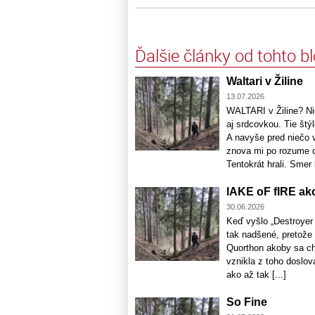
Ďalšie články od tohto b
Waltari v Žiline
13.07.2026
WALTARI v Žiline? N
aj srdcovkou. Tie štý
A navyše pred niečo 
znova mi po rozume c
Tentokrát hrali. Smer k
lAKE oF fIRE a
30.06.2026
Keď vyšlo „Destroyer 
tak nadšené, pretože 
Quorthon akoby sa ch
vznikla z toho doslov
ako až tak [...]
So Fine