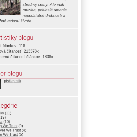
strednej cesty. Ale inak
muzika, pokleslé umenie,
nepodstatné drobnosti a
bné radosti života.
tistiky blogu
t článkov: 118
ová čítanosť: 213378x
merná čítanosť článkov: 1808x
or blogu
pistikpistik
egórie
pky
(11)
(19)
ba
(10)
ip We Trust
(9)
ver We Trust
(4)
ve We Trust
(5)