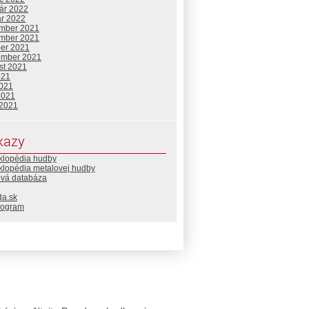
uár 2022
ár 2022
mber 2021
mber 2021
ber 2021
ember 2021
st 2021
021
2021
2021
 2021
kazy
klopédia hudby
klopédia metalovej hudby
ová databáza
da.sk
rogram