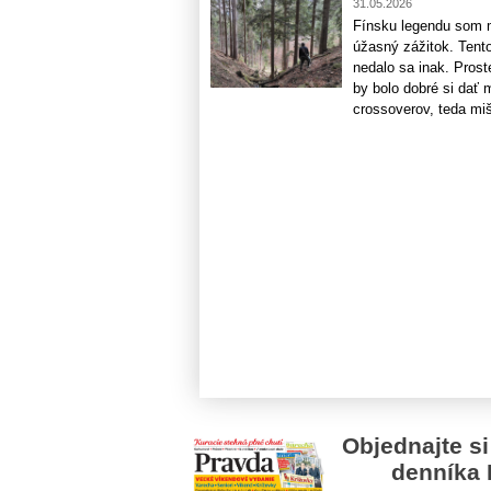
31.05.2026
Fínsku legendu som m
úžasný zážitok. Tento 
nedalo sa inak. Prost
by bolo dobré si dať 
crossoverov, teda miš
Objednajte si
denníka 