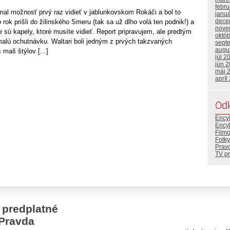
febr
al možnosť prvý raz vidieť v jablunkovskom Rokáči a bol to
janu
dece
rok prišli do žilinského Smeru (tak sa už dlho volá ten podnik!) a
nove
e sú kapely, ktoré musíte vidieť. Report pripravujem, ale predtým
októ
malú ochutnávku. Waltari boli jedným z prvých takzvaných
sept
augu
 maš štýlov [...]
júl 2
jún 
máj 
apríl
Od
Ency
Ency
Film
Fotky
Prav
TV p
 predplatné
Pravda