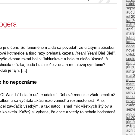
októ
sept
augu
júl 2
jún 
logera
máj 
apríl
mare
febr
janu
dece
ie je o čom. Sú fenoménom a dá sa povedať, že určitým spôsobom
nove
lové kotrmelce a tisíc razy prehratá kazeta „Yeah! Yeah! Die! Die!“.
októ
vyše dvoma rokmi boli v Jablunkove a bolo to niečo úžasné. A
sept
augu
hodila otázka, budú hrať niečo z death metalovej symfónie?
júl 2
lub je fajn, [...]
jún 
máj 
apríl
ko ho nepoznáme
mare
febr
janu
Of Worlds“ bola to určite udalosť. Dobové recenzie však neboli až
dece
albumu sa vyčítala akási rozorvanosť a roztrieštenosť. Áno,
nove
októ
cel zavďačiť všetkým, a tak natočil snáď mix všetkých štýlov a
sept
a kolekcia. Každý si vyberie, čo chce a vtedy to nebolo hodnotené
augu
júl 2
jún 
máj 
apríl
mare