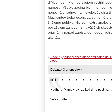
d’Algemesí), ktorí po svojom vystihli pods
námestí. Všetko začína bicím tempom je
nenechá chladných ani okoloidúcich a tí
Muzikantov treba oceniť za samotné prev
širšiemu publiku. Nie som extra znalec
považujem za jeden z najväčších skvosto
originálny nápad zapísal do hudobných d
ako táto.
«
Nedeľný politický obed alebo deti patria do š
hotovo
Debata ( 3 príspevky )
pištík +++++++++++++++++++++++++++++++++
Nadhera! Mama vravi, ze ked si ho pustila,... ..
Veľká hudba! ...