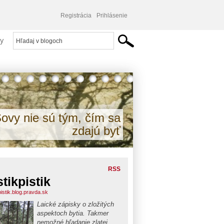
Registrácia
Prihlásenie
y
ovy nie sú tým, čím sa
zdajú byť
RSS
stikpistik
pistik.blog.pravda.sk
Laické zápisky o zložitých
aspektoch bytia. Takmer
nemožné hľadanie zlatej