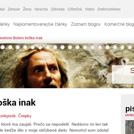
tail
Zdravie
Žena
Varecha
Záhrada
Užitočná
Video
DefenceNews
lánky
Najkomentovanejšie články
Zoznam blogov
Komerčné blog
avelovo Bolero troška inak
S
oška inak
pi
pistik
istikpistik
,
Čriepky
ktoré ma zaujali. Prečo sa nepodeliť. Nedávno mi len tak
ale keďže išlo o moje obľúbené dielo. Nemohol som odolať