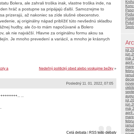
Knih
tatu Bolera, ale zahrali troška inak, vlastne troška inde, na
Konc
den hráč a postupne sa pripájajú ďalší. Samozrejme to
Paso
Poduj
 sa prizerajú, až nakoniec sa zíde slušné obecenstvo.
Polit
edenie, aj originálny nápad priblížiť túto nevšednú skladbu
Potul
 vážnej hudby, ale čo-to mám napočúvané a Bolero
Spol
v, ak nie najväčší. Hlavne za originálnu formu akou sa
ejín. Je mnoho prevedení a variácií, a mnoho je krásnych
Arc
júl 2
jún 
máj 
apríl
mare
koly a
Nedeľný politický obed alebo voskujme bežky
»
febr
janu
dece
Posledný 11. 01. 2022, 07:05
nove
októ
sept
++++++... ...
augu
júl 2
jún 
.
máj 
apríl
mare
febr
janu
dece
Celá debata
|
RSS tejto debaty
nove