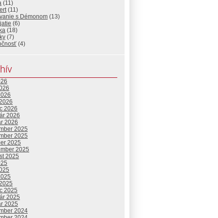
a
(11)
ert
(11)
vanie s Démonom
(13)
atie
(6)
ika
(18)
ky
(7)
očnosť
(4)
hív
026
2026
2026
 2026
c 2026
uár 2026
ár 2026
mber 2025
mber 2025
ber 2025
ember 2025
st 2025
025
2025
2025
 2025
c 2025
uár 2025
ár 2025
mber 2024
mber 2024