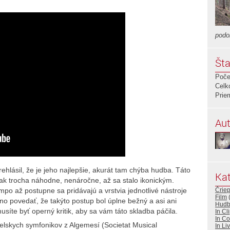
podo
Šta
Poče
Celk
Prie
Aut
lásil, že je jeho najlepšie, akurát tam chýba hudba. Táto
Kat
ak trocha náhodne, nenáročne, až sa stalo ikonickým.
mpo až postupne sa pridávajú a vrstvia jednotlivé nástroje
Črie
Film
no povedať, že takýto postup bol úplne bežný a asi ani
Hud
usíte byť operný kritik, aby sa vám táto skladba páčila.
In Cl
In Co
elskych symfonikov z Algemesí (Societat Musical
In Li